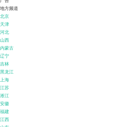
广告
地方频道
北京
天津
河北
山西
内蒙古
辽宁
吉林
黑龙江
上海
江苏
淅江
安徽
福建
江西