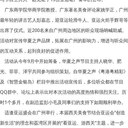
广东商学院华商学院教授、广东著名美食评论家姚学正，广州
最年轻的讲古艺人彭嘉志，迎亚运轮滑牛人、亚运火炬手辉哥等
出席了仪式。近200名来自广州周边地区的听众现场呐喊助威。
活动对宣传华夏之声品牌，拓展在广州的影响力，增进与听众间
的互动关系，起到良好的促进作用。
活动从今年9月中开始筹备，华夏之声节目主持人晓华、肥
光、菲菲、泽宇共同参与组织策划。自华夏之声《粤港粤精彩》
及《智慧金银岛》栏目中推出活动宣传后，多位听众都在节目
QQ群中、论坛上表示出对本次活动的高度热情和强烈关注。历
时1个多月，在副总监彭小毛及同事们的支持下如期顺利举办。
适逢亚运盛会在广州举行，本届西关美食节结合亚运会“创造
新生活”的理念和荔湾区开展的“看亚运、游西关”主题，进一步