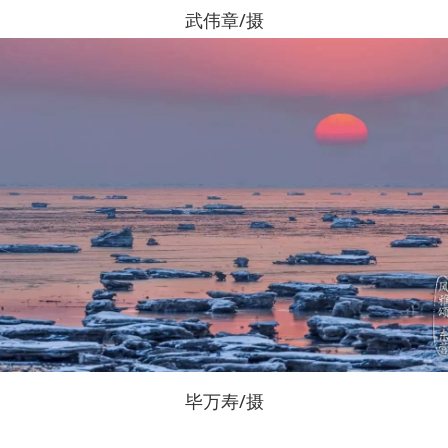
武伟章/摄
毕万寿/摄