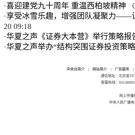
·
喜迎建党九十周年 重温西柏坡精神
06
·
享受冰雪乐趣，增强团队凝聚力——
20 09:18
·
华夏之声《证券大本营》举行策略报
·
华夏之声举办“结构突围证券投资策略
中央台简介
|
网站简介
|
广告服务
通信地址：北京复兴门外
客服热线：010-8609311
网上传播视
中央人民广播电台 