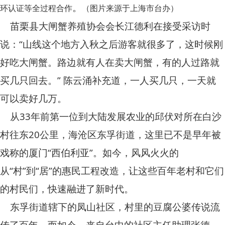
。
环认证等全过程合作
（图片来源于上海市台办）
苗栗县大闸蟹养殖协会会长江德利在接受采访时
说：“山线这个地方入秋之后游客就很多了，这时候刚
好吃大闸蟹。路边就有人在卖大闸蟹，有的人过路就
买几只回去。” 陈云涌补充道，一人买几只，一天就
可以卖好几万。
从33年前第一位到大陆发展农业的邱伏对所在白沙
村往东20公里，海沧区东孚街道，这里已不是早年被
戏称的厦门“西伯利亚”。如今，风风火火的
从“村”到“居”的惠民工程改造，让这些百年老村和它们
的村民们，快速融进了新时代。
东孚街道辖下的凤山社区，村里的豆腐公婆传说流
传了百年。而如今，来自台中的社区主任助理张德