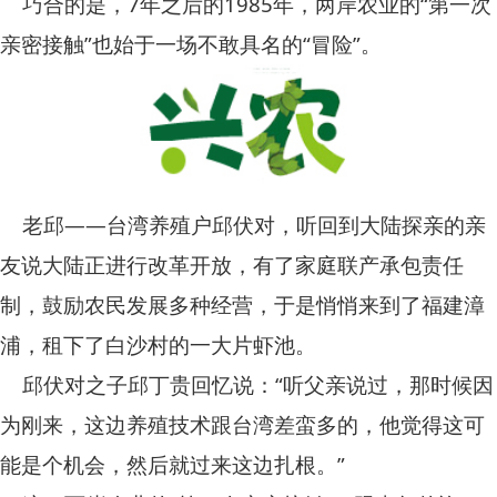
巧合的是，7年之后的1985年，两岸农业的“第一次
亲密接触”也始于一场不敢具名的“冒险”。
老邱——台湾养殖户邱伏对，听回到大陆探亲的亲
友说大陆正进行改革开放，有了家庭联产承包责任
制，鼓励农民发展多种经营，于是悄悄来到了福建漳
浦，租下了白沙村的一大片虾池。
邱伏对之子邱丁贵回忆说：“听父亲说过，那时候因
为刚来，这边养殖技术跟台湾差蛮多的，他觉得这可
能是个机会，然后就过来这边扎根。”