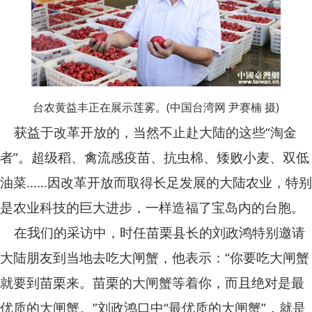
台农黄益丰正在展示莲雾。(中国台湾网 尹赛楠 摄)
获益于改革开放的，当然不止赴大陆的这些“淘金
者”。超级稻、禽流感疫苗、抗虫棉、矮败小麦、双低
油菜……因改革开放而取得长足发展的大陆农业，特别
是农业科技的巨大进步，一样造福了宝岛内的台胞。
在我们的采访中，时任苗栗县长的刘政鸿特别邀请
大陆朋友到当地去吃大闸蟹，他表示：“你要吃大闸蟹
就要到苗栗来。苗栗的大闸蟹等着你，而且绝对是最
优质的大闸蟹。”刘政鸿口中“最优质的大闸蟹”，就是